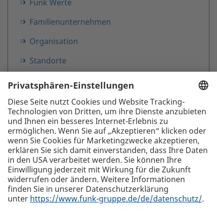
Funk Werte
Familienunternehmen
Organisation
Standorte
FMA Register
Funk Stiftung
Die beste Empfehlung. Funk.
+423 262 99 00
Funk Insurance Brokers AG, Äulestrasse 56, LI-9490 Vaduz
Alle