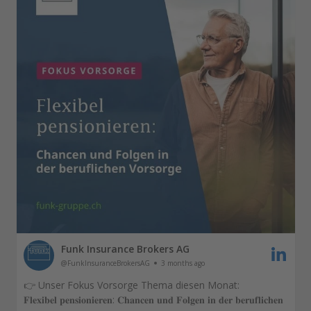
Funk Insurance Brokers AG
@FunkInsuranceBrokersAG
3 months ago
👉 Unser Fokus Vorsorge Thema diesen Monat:
𝐅𝐥𝐞𝐱𝐢𝐛𝐞𝐥 𝐩𝐞𝐧𝐬𝐢𝐨𝐧𝐢𝐞𝐫𝐞𝐧: 𝐂𝐡𝐚𝐧𝐜𝐞𝐧 𝐮𝐧𝐝 𝐅𝐨𝐥𝐠𝐞𝐧 𝐢𝐧 𝐝𝐞𝐫 𝐛𝐞𝐫𝐮𝐟𝐥𝐢𝐜𝐡𝐞𝐧