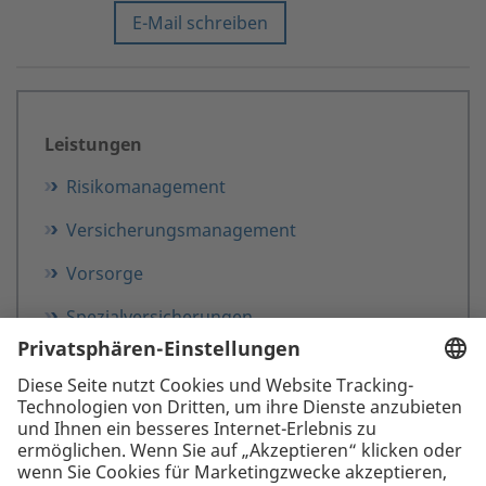
E-Mail schreiben
Leistungen
Risikomanagement
Versicherungsmanagement
Vorsorge
Spezialversicherungen
Schadenmanagement
Absenzenmanagement