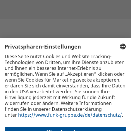
Die beste Empfehlung. Funk.
+423 262 99 00
Funk Insurance Brokers AG, Äulestrasse 56, LI-9490 Vaduz
Alle
Standorte