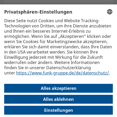
Die beste Empfehlung. Funk.
+423 262 99 00
Funk Insurance Brokers AG, Äulestrasse 56, LI-9490 Vaduz
Alle
Standorte
info(at)funk-gruppe.li
Internationaler Versicherungsbroker und Risk Consultant
Kontakt
Sitemap
Impressum
Datenschutz