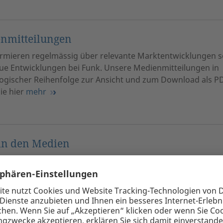
nmitteilungen
ormieren regelmässig über relevante Marktentwicklungen 
ue Entwicklungen bei Funk. Unsere Medienmitteilungen in
ogischer Reihenfolge zur Ansicht und zum Download als P
ie hier
mehr
in den Medien
len Jahren veröffentlichen wir Beiträge in den Fachmedien.
n/Fachzeitschriften