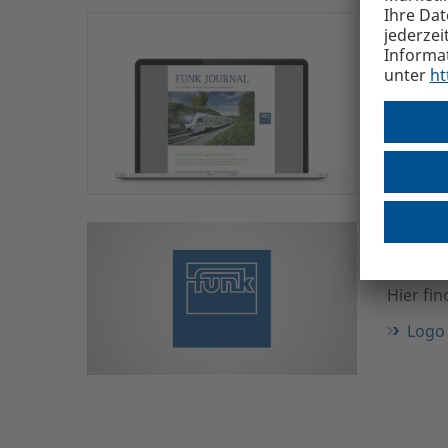
Journ
Hier fi
Journ
Down
Hier fi
Logo