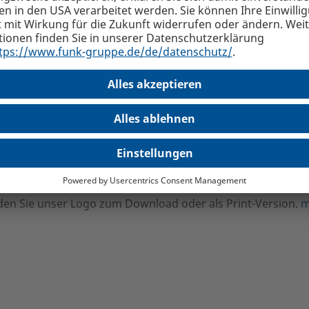
al Online Letter
nden Sie unser Funk Journal als Online-Ausgabe.
al Online Letter
load
nden Sie unser Logo zum Download oder als Print-Version.
m