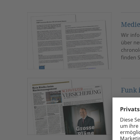
Medie
Wir inf
über ne
chronol
finden S
Funk 
Seit vie
Medie