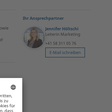
Ihr Ansprechpartner
sowie
Jennifer Höltschi
Leiterin Marketing
DF
+41 58 311 05 76
E-Mail schreiben
mehr